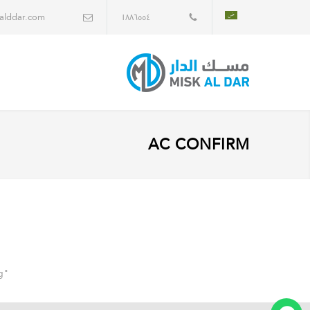
alddar.com
١٨٨٦٥٥٤
AC CONFIRM
"‎