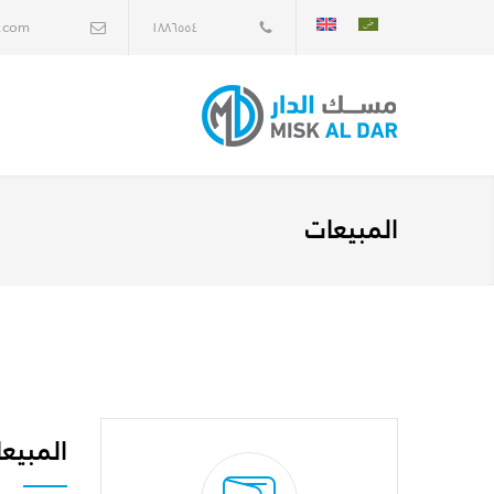
r.com
١٨٨٦٥٥٤
المبيعات
المبيع