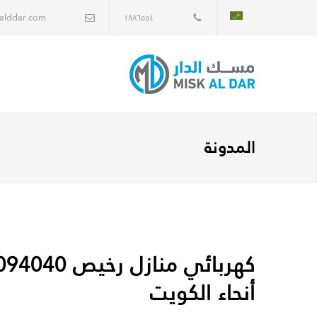
alddar.com
١٨٨٦٥٥٤
المدونة
أنحاء الكويت