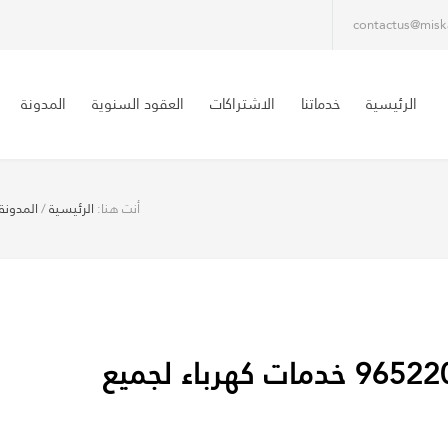
contactus@misk
الرئيسية
خدماتنا
الاشتراكات
العقود السنوية
المدونة
أنت هنا:
الرئيسية
/
المدونة
كهربائي منازل رخيص 96522094040 خدمات كهرباء لجميع