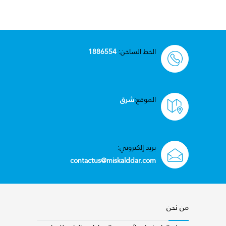
الخط الساخن:
1886554
الموقع:
شرق
بريد إلكتروني:
contactus@miskalddar.com
من نحن