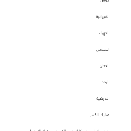
الفروانية
الجهراء
الأحمدي
العدان
الرقة
العارضية
مبارك الكبير
بغض النظر عن مكانك في الكويت، يمكنك الاعتماد