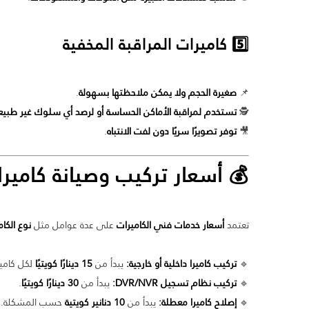
5️⃣ كاميرات المراقبة المخفية
📌
صغيرة الحجم ولا يمكن ملاحظتها بسهولة
.
🕵️
تستخدم لمراقبة الأماكن الحساسة أو لرصد أي سلوك غير طبي
🎥
توفر تصويرًا سريًا دون لفت الانتباه
.
💰 أسعار تركيب و
صيانة كاميرا
تعتمد
أسعار خدمات فني الكاميرات
على عدة عوامل مثل
نوع الكا
🔹
تركيب كاميرا داخلية أو خارجية:
يبدأ من
15 دينارًا كويتيًا
لكل كامير
🔹
تركيب نظام تسجيل DVR/NVR:
يبدأ من
30 دينارًا كويتيًا
.
🔹
إصلاح كاميرا معطلة:
يبدأ من
10 دنانير كويتية
حسب المشكلة.