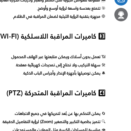
🌦
مقاومة للعوامل الجوية مثل المطر والغبار ودرجات الحرارة العالية
🎯
تتمتع بعدسة واسعة لرؤية أوسع وأوضح
.
🛑
مجهزة بتقنية الرؤية الليلية لضمان المراقبة في الظلام
.
3️⃣ كاميرات المراقبة اللاسلكية (WI-FI)
📶
تعمل بدون أسلاك ويمكن متابعتها عبر الهاتف المحمول
.
🛠
سهلة التركيب ولا تحتاج إلى تمديدات كهربائية معقدة
.
🔔
يمكن توصيلها بأجهزة الإنذار وأجراس الباب الذكية
.
4️⃣ كاميرات المراقبة المتحركة (PTZ)
🔄
يمكن التحكم بها عن بُعد لتحريكها في جميع الاتجاهات
.
🔍
تتميز بخاصية التكبير والتصغير (Zoom) لرؤية التفاصيل الدقيقة
.
👁
مناسبة للمساحات الكبيرة مثل المولات والمستودعات
.