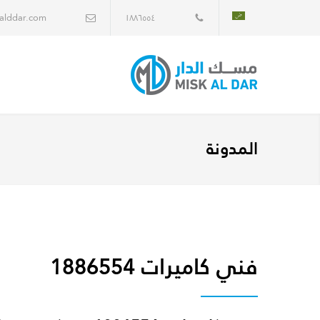
alddar.com
١٨٨٦٥٥٤
المدونة
فني كاميرات 1886554