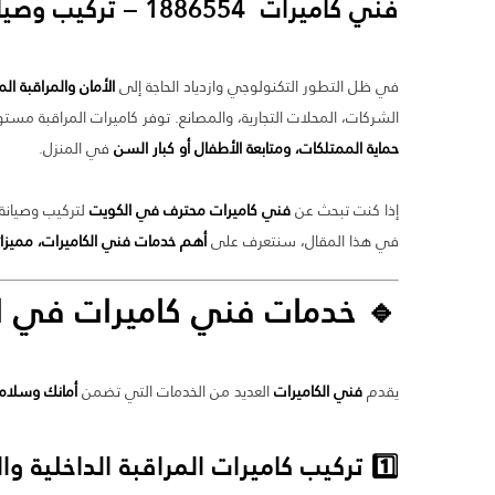
فني كاميرات
1886554 – تركيب وصيانة كاميرات المراقبة في الكويت
في ظل التطور التكنولوجي وازدياد الحاجة إلى
الأمان والمراقبة ا
الشركات، المحلات التجارية، والمصانع. توفر كاميرات المراقبة مس
حماية الممتلكات، ومتابعة الأطفال أو كبار السن
في المنزل.
إذا كنت تبحث عن
فني كاميرات محترف في الكويت
لتركيب وصيانة 
في هذا المقال، سنتعرف على
أهم خدمات فني الكاميرات، مميزاته،
🔹 خدمات
فني كاميرات
في ال
يقدم
فني الكاميرات
العديد من الخدمات التي تضمن
أمانك وسلام
1️⃣ تركيب كاميرات المراقبة الداخلية والخارجية