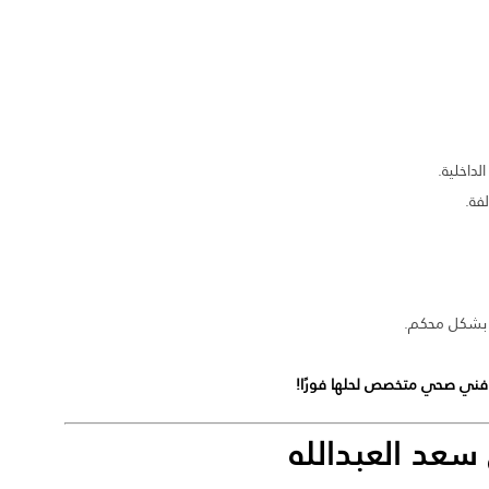
داخلية.
فة.
ا بشكل محكم.
ع فني صحي متخصص لحلها فورًا!
د العبدالله