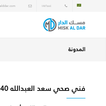
alddar.com
١٨٨٦٥٥٤
المدونة
فني صحي سعد العبدالله 22094040