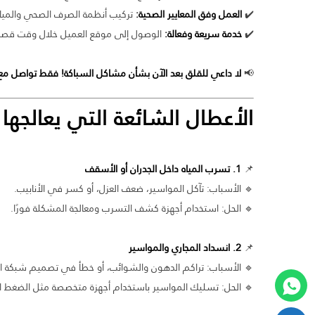
✔️
العمل وفق المعايير الصحية:
تركيب أنظمة الصرف الصحي والمياه
✔️
خدمة سريعة وفعالة:
الوصول إلى موقع العميل خلال وقت قصير
📢
لا داعي للقلق بعد الآن بشأن مشاكل السباكة! فقط تواصل م
الأعطال الشائعة التي يعالج
📌
1. تسرب المياه داخل الجدران أو الأسقف
🔹 الأسباب: تآكل المواسير، ضعف العزل، أو كسر في الأنابيب.
🔹 الحل: استخدام أجهزة كشف التسرب ومعالجة المشكلة فورًا.
📌
2. انسداد المجاري والمواسير
🔹 الأسباب: تراكم الدهون والشوائب، أو خطأ في تصميم شبكة ا
🔹 الحل: تسليك المواسير باستخدام أجهزة متخصصة مثل الضغط ا