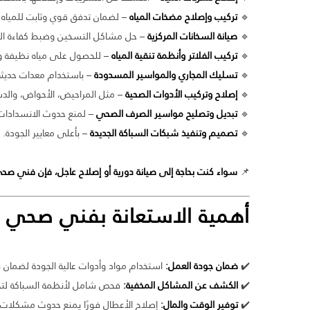
🔹
تركيب وإصلاح مضخات المياه
– لضمان تدفق قوي وثابت للمياه 
🔹
صيانة السخانات المركزية
– حل مشاكل التسخين وضبط كفاءة ال
🔹
تركيب الفلاتر وأنظمة تنقية المياه
– للحصول على مياه نظيفة و
🔹
تسليك المجاري والمواسير المسدودة
– باستخدام معدات حديثة 
🔹
إصلاح وتركيب الأدوات الصحية
– مثل المراحيض، الأحواض، والدش
🔹
تبديل وتصليح مواسير الصرف الصحي
– لمنع حدوث الانسدادات 
🔹
تصميم وتنفيذ شبكات السباكة الجديدة
– بأعلى معايير الجودة.
📌
سواء كنت بحاجة إلى صيانة دورية أو إصلاح عاجل، فإن فني صحي 
أهمية الاستعانة بفني صحي
✔️
ضمان جودة العمل:
استخدام مواد وأدوات عالية الجودة لضمان نت
✔️
الكشف عن المشاكل المخفية:
فحص شامل لأنظمة السباكة لتجن
✔️
توفير الوقت والمال:
إصلاح الأعطال فورًا يمنع حدوث مشكلات أك