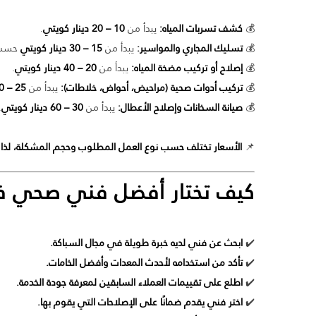
💰
كشف تسربات المياه:
يبدأ من
10 – 20 دينار كويتي
.
💰
تسليك المجاري والمواسير:
يبدأ من
15 – 30 دينار كويتي
حسب 
💰
إصلاح أو تركيب مضخة المياه:
يبدأ من
20 – 40 دينار كويتي
.
💰
تركيب أدوات صحية (مراحيض، أحواض، خلاطات):
يبدأ من
25 – 50 دينار كويتي
💰
صيانة السخانات وإصلاح الأعطال:
يبدأ من
30 – 60 دينار كويتي
.
📌
الأسعار تختلف حسب نوع العمل المطلوب وحجم المشكلة، لذ
كيف تختار أفضل
فني صحي في
✔️
ابحث عن فني لديه خبرة طويلة في مجال السباكة.
✔️
تأكد من استخدامه لأحدث المعدات وأفضل الخامات.
✔️
اطلع على تقييمات العملاء السابقين لمعرفة جودة الخدمة.
✔️
اختر فني يقدم ضمانًا على الإصلاحات التي يقوم بها.