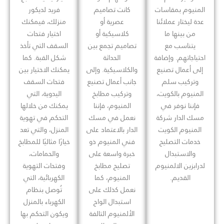
المنيوم بمقاسات
كانت تصاميم
فريد لديكور
عدة ليختار عملائنا
عصرية أو
منزلك، فيمكنك
من بينها ما
كلاسيكية أو
اختيار فتحات
يتناسب مع
تصاميم تجمع بين
السقف التي تأخذ
احتياجاتهم. وإضافة
الحداثة
شكل القبة. كما
إلى أعمال تصنيع
والكلاسيكية. وإلى
يمكنك الاختيار بين
وتركيب سلم
جانب أعمال تصنيع
فتحات السقف
المنيوم بالكويت،
وتركيب مطابخ
اليدوية، التي
فإننا نوفر في
المنيوم، فإننا
يمكنك من خلالها
مسك الدار شركة
نعمل في مسك
التحكم في تهوية
المنيوم الكويت
الدار بالاعتماد على
المنزل، والتي تعد
خدمات التصليح
فني المنيوم ذو
خيارًا مثاليًا للمطابخ
والاستبدال
خبرة واسعة على
والحمامات،
لدرابزين الالمنيوم
تصليح مطابخ
وفتحات التهوية
القديم.
المنيوم، كما
الكهربائية، التي
نعمل كذلك على
تُوصل بنظام
استبدال الواح
الكهرباء بالمنزل
الألمنيوم التالفة
ويكون التحكم بها