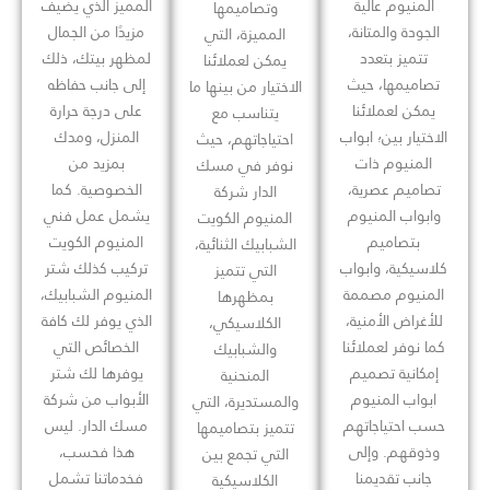
المنيوم عالية
المميز الذي يضيف
وتصاميمها
الجودة والمتانة،
مزيدًا من الجمال
المميزة، التي
تتميز بتعدد
لمظهر بيتك، ذلك
يمكن لعملائنا
تصاميمها، حيث
إلى جانب حفاظه
الاختيار من بينها ما
يمكن لعملائنا
على درجة حرارة
يتناسب مع
الاختيار بين؛ ابواب
المنزل، ومدك
احتياجاتهم، حيث
المنيوم ذات
بمزيد من
نوفر في مسك
تصاميم عصرية،
الخصوصية. كما
الدار شركة
وابواب المنيوم
يشمل عمل فني
المنيوم الكويت
بتصاميم
المنيوم الكويت
الشبابيك الثنائية،
كلاسيكية، وابواب
تركيب كذلك شتر
التي تتميز
المنيوم مصممة
المنيوم الشبابيك،
بمظهرها
للأغراض الأمنية،
الذي يوفر لك كافة
الكلاسيكي،
كما نوفر لعملائنا
الخصائص التي
والشبابيك
إمكانية تصميم
يوفرها لك شتر
المنحنية
ابواب المنيوم
الأبواب من شركة
والمستديرة، التي
حسب احتياجاتهم
مسك الدار. ليس
تتميز بتصاميمها
وذوقهم. وإلى
هذا فحسب،
التي تجمع بين
جانب تقديمنا
فخدماتنا تشمل
الكلاسيكية