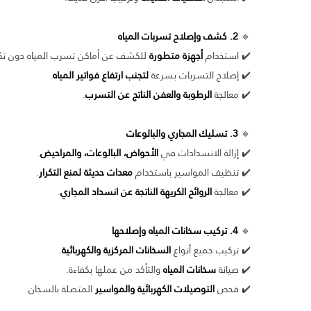
🔹
2. كشف وإصلاح تسربات المياه
✔️ استخدام
أجهزة متطورة
للكشف عن أماكن تسرب المياه دون تك
✔️ إصلاح التسربات بسرعة
لتجنب ارتفاع فواتير المياه
.
✔️ معالجة
الرطوبة والعفن الناتج عن التسرب
.
🔹
3. تسليك المجاري والبالوعات
✔️ إزالة الانسدادات في
الأحواض، البالوعات، والمراحيض
.
✔️ تنظيف المواسير باستخدام
معدات حديثة لمنع التكرار
.
✔️ معالجة
الروائح الكريهة الناتجة عن انسداد المجاري
.
🔹
4. تركيب سخانات المياه وإصلاحها
✔️ تركيب جميع أنواع
السخانات المركزية والكهربائية
.
✔️ صيانة
سخانات المياه
والتأكد من عملها بكفاءة.
✔️ فحص
التوصيلات الكهربائية والمواسير
المتصلة بالسخان.