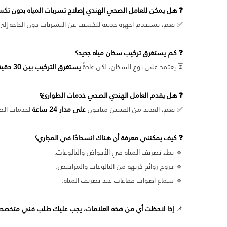
❓ هل يمكن للعامل الصحي الهندي إصلاح تسربات المياه بدون تكس
✅ نعم، يستخدم أجهزة حديثة للكشف عن التسربات دون الحاجة إلى ت
❓ كم يستغرق تركيب سخان مياه جديد؟
⏳ يعتمد على نوع السخان، لكن عادةً
يستغرق التركيب بين 30 دقيقة وساعتين
❓ هل يقدم العامل الهندي الصحي خدمات الطوارئ؟
✅ نعم، العديد من الفنيين متاحون
على مدار 24 ساعة
لخدمات الط
❓ كيف يمكنني معرفة أن هناك انسدادًا في المجاري؟
🔹 بطء تصريف المياه في الأحواض والبالوعات.
🔹 خروج روائح كريهة من البالوعات والمراحيض.
🔹 سماع أصوات فقاعات عند تصريف المياه.
📌
إذا لاحظت أي من هذه العلامات، يجب عليك طلب فني متخصص ف