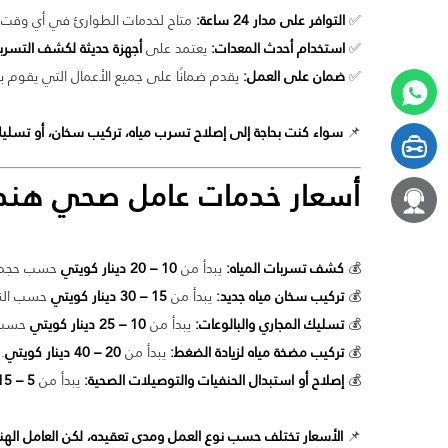
✅
التوافر على مدار 24 ساعة:
متاح لخدمات الطوارئ في أي وقت.
✅
استخدام أحدث المعدات:
يعتمد على
أجهزة حديثة لكشف التسرب
✅
ضمان على العمل:
يقدم ضمانًا على جميع الأعمال التي يقوم به
📌
سواء كنت بحاجة إلى إصلاح تسرب مياه، تركيب سخان، أو تسليك
أسعار خدمات عامل صحي هند
💰
كشف تسربات المياه:
يبدأ من
10 – 20 دينار كويتي
حسب حجم 
💰
تركيب سخان مياه جديد:
يبدأ من
15 – 30 دينار كويتي
حسب النو
💰
تسليك المجاري والبالوعات:
يبدأ من
10 – 25 دينار كويتي
حسب م
💰
تركيب مضخة مياه لزيادة الضغط:
يبدأ من
20 – 40 دينار كويتي
.
💰
إصلاح أو استبدال الحنفيات والتوصيلات الصحية:
يبدأ من
5 – 15 دينار كويتي
📌
الأسعار تختلف حسب نوع العمل ومدى تعقيده، لكن العامل الهن