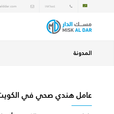
alddar.com
١٨٨٦٥٥٤
المدونة
عامل هندي صحي في الكويت 2094040