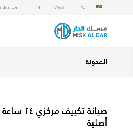
alddar.com
١٨٨٦٥٥٤
المدونة
صيانة تكيي
أصلية