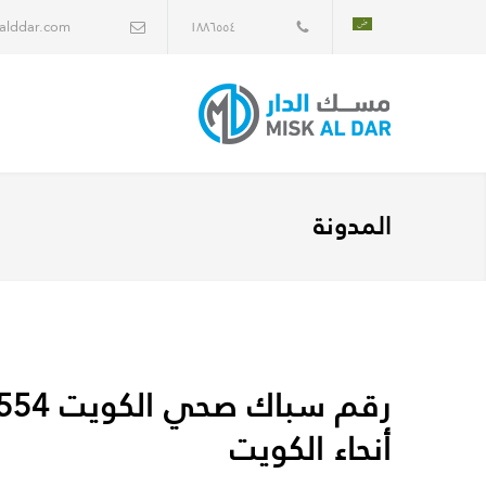
alddar.com
١٨٨٦٥٥٤
المدونة
أنحاء الكويت