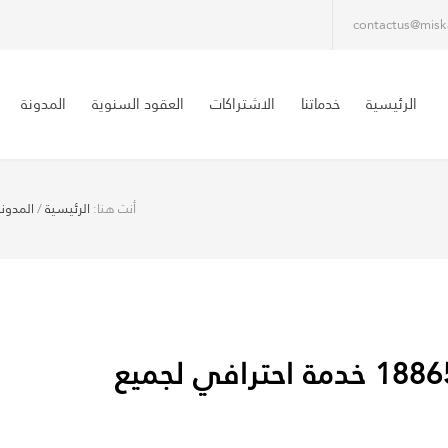
contactus@misk
الرئيسية
خدماتنا
الاشتراكات
العقود السنوية
المدونة
أنت هنا:
الرئيسية
/
المدونة
رقم سباك صحي الكويت 1886554 خدمة احترافي لجميع