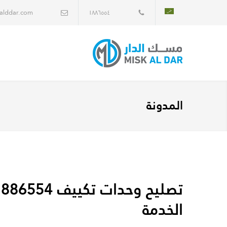
alddar.com
١٨٨٦٥٥٤
المدونة
الخدمة