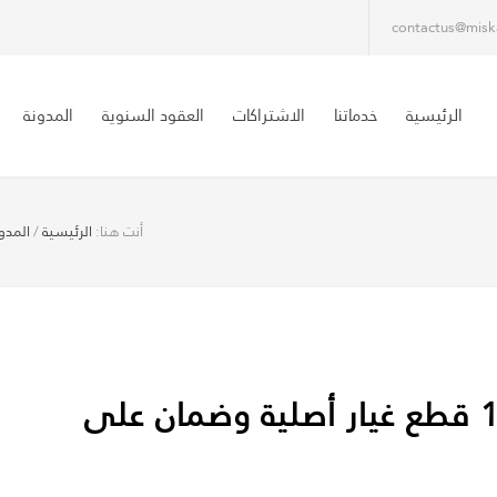
contactus@misk
الرئيسية
خدماتنا
الاشتراكات
العقود السنوية
المدونة
أنت هنا:
الرئيسية
/
المدو
تصليح وحدات تكييف 1886554 قطع غيار أصلية وضمان على