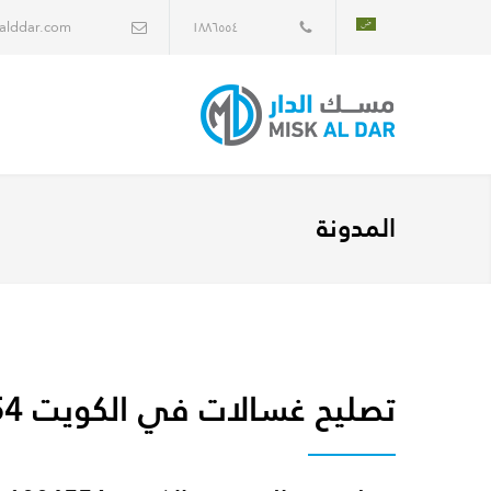
alddar.com
١٨٨٦٥٥٤
المدونة
تصليح غسالات في الكويت 1886554