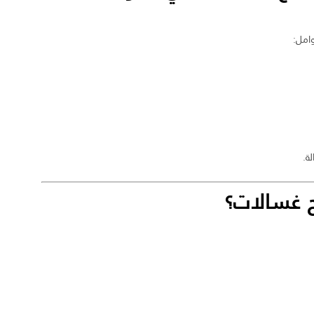
وامل:
ة.
 غسالات؟