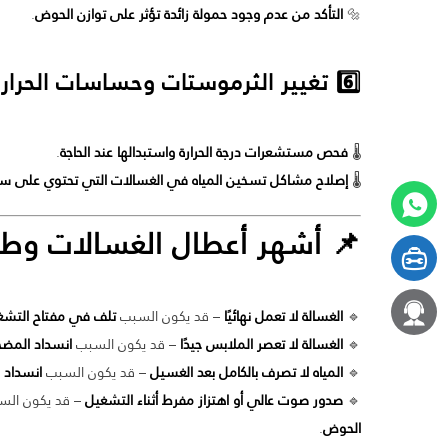
🔩
التأكد من عدم وجود حمولة زائدة تؤثر على توازن الحوض
.
6️⃣ تغيير الثرموستات وحساسات الحرارة
🌡
فحص مستشعرات درجة الحرارة واستبدالها عند الحاجة
.
🌡
إصلاح مشاكل تسخين المياه في الغسالات التي تحتوي على س
📌 أشهر أعطال
الغسالات
وطرق
🔹
الغسالة لا تعمل نهائيًا
– قد يكون السبب
تلف في مفتاح التشغيل
🔹
الغسالة لا تعصر الملابس جيدًا
– قد يكون السبب
انسداد المضخ
🔹
المياه لا تصرف بالكامل بعد الغسيل
– قد يكون السبب
انسداد 
🔹
صدور صوت عالي أو اهتزاز مفرط أثناء التشغيل
– قد يكون ال
الحوض
.